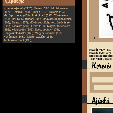
,
,
Ismeretterjesztő (2723)
Mese (1554)
Iskolai, oktató
,
,
,
,
(1171)
Földrajz (754)
Politika (610)
Biológia (453)
,
,
Mezőgazdaság (453)
Szakoktató (398)
Történelem
,
,
,
(344)
Ipar (325)
Ifjúsági (308)
Magyarország földrajza
,
,
,
(303)
Életrajz (277)
Művészet (252)
Képzőművészet
,
,
,
(229)
Irodalom (200)
Fizika (193)
Magyar történelem
,
,
,
(192)
Közlekedés (189)
Egészségügy (176)
,
,
Hangosított diafilm (169)
Magyar irodalom (169)
,
,
Növénytan (168)
Rajzfilm alapján (133)
1
,
Technikatörténet (130)
...
Kiadó:
MDV., Bp.
Kiadás éve:
1976
Eredeti azonosít
Technika:
2 diatek