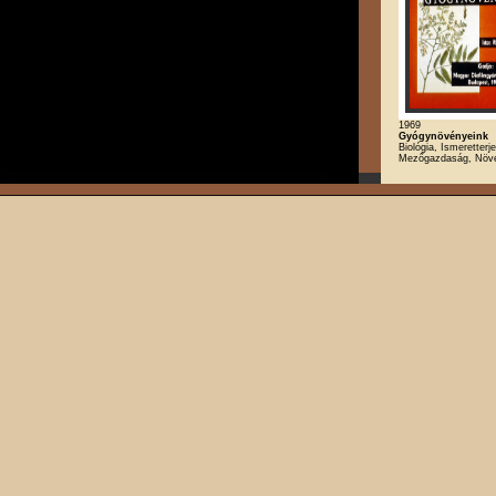
1969
Gyógynövényeink
Biológia, Ismeretterj
Mezőgazdaság, Növ