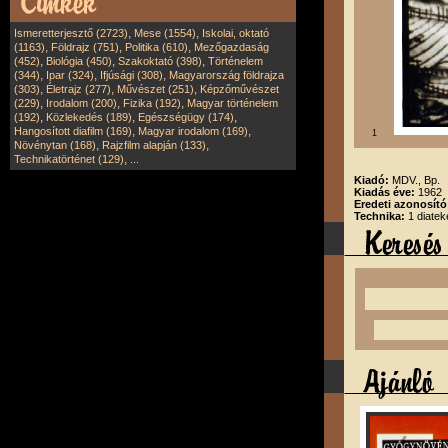
,
,
Ismeretterjesztő (2723)
Mese (1554)
Iskolai, oktató
,
,
,
(1163)
Földrajz (751)
Politika (610)
Mezőgazdaság
,
,
,
(452)
Biológia (450)
Szakoktató (398)
Történelem
,
,
,
(344)
Ipar (324)
Ifjúsági (308)
Magyarország földrajza
,
,
,
(303)
Életrajz (277)
Művészet (251)
Képzőművészet
,
,
,
(229)
Irodalom (200)
Fizika (192)
Magyar történelem
,
,
,
(192)
Közlekedés (189)
Egészségügy (174)
,
,
Hangosított diafilm (169)
Magyar irodalom (169)
1
,
,
Növénytan (168)
Rajzfilm alapján (133)
,
Technikatörténet (129)
...
Kiadó:
MDV., Bp.
Kiadás éve:
1962
Eredeti azonosít
Technika:
1 diatek