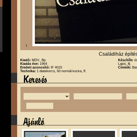
1
Családiház építé
Kiadó:
MDV., Bp.
Készítők:
ö
Kiadás éve:
1964
Lajos, ifj.
Eredeti azonosító:
IF 4015
Címkék:
Bar
Technika:
1 diatekercs, 60 normál kocka, ff.