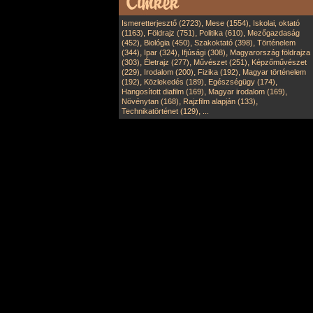
,
,
Ismeretterjesztő (2723)
Mese (1554)
Iskolai, oktató
,
,
,
(1163)
Földrajz (751)
Politika (610)
Mezőgazdaság
,
,
,
(452)
Biológia (450)
Szakoktató (398)
Történelem
,
,
,
(344)
Ipar (324)
Ifjúsági (308)
Magyarország földrajza
,
,
,
(303)
Életrajz (277)
Művészet (251)
Képzőművészet
,
,
,
(229)
Irodalom (200)
Fizika (192)
Magyar történelem
,
,
,
(192)
Közlekedés (189)
Egészségügy (174)
,
,
Hangosított diafilm (169)
Magyar irodalom (169)
,
,
Növénytan (168)
Rajzfilm alapján (133)
,
Technikatörténet (129)
...