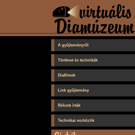
A gyűjteményről
Történet és technikák
Diafilmek
Link gyűjtemény
Rólunk írták
Technikai eszközök