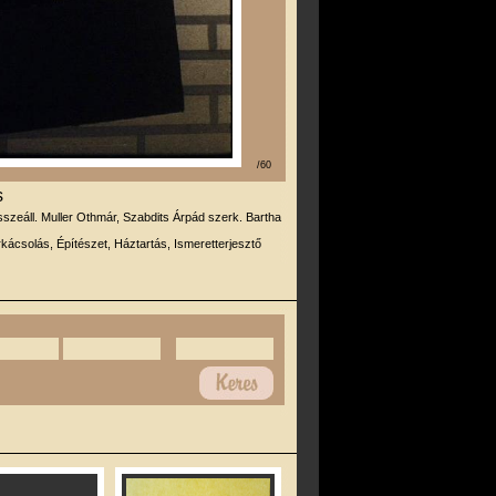
/60
s
sszeáll. Muller Othmár, Szabdits Árpád szerk. Bartha
kácsolás, Építészet, Háztartás, Ismeretterjesztő