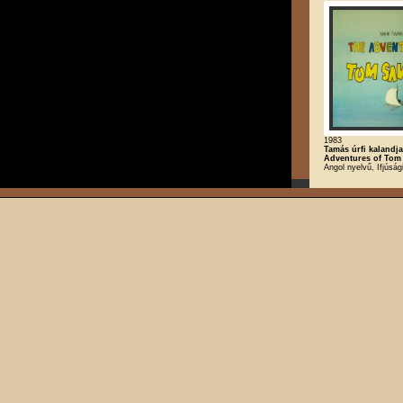
1983
Tamás úrfi kalandja
Adventures of Tom
Angol nyelvű, Ifjúsá