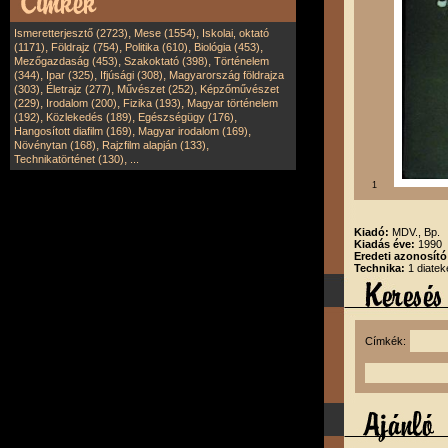
,
,
Ismeretterjesztő (2723)
Mese (1554)
Iskolai, oktató
,
,
,
,
(1171)
Földrajz (754)
Politika (610)
Biológia (453)
,
,
Mezőgazdaság (453)
Szakoktató (398)
Történelem
,
,
,
(344)
Ipar (325)
Ifjúsági (308)
Magyarország földrajza
,
,
,
(303)
Életrajz (277)
Művészet (252)
Képzőművészet
,
,
,
(229)
Irodalom (200)
Fizika (193)
Magyar történelem
,
,
,
(192)
Közlekedés (189)
Egészségügy (176)
,
,
Hangosított diafilm (169)
Magyar irodalom (169)
,
,
Növénytan (168)
Rajzfilm alapján (133)
,
Technikatörténet (130)
...
1
Kiadó:
MDV., Bp.
Kiadás éve:
1990
Eredeti azonosít
Technika:
1 diatek
Címkék: