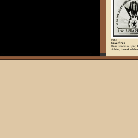
1961
Kávéfőzés
Gasztronomia, Ipar, I
oktató, Kereskedele