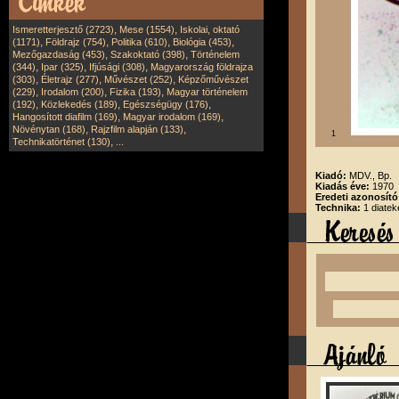
,
,
Ismeretterjesztő (2723)
Mese (1554)
Iskolai, oktató
,
,
,
,
(1171)
Földrajz (754)
Politika (610)
Biológia (453)
,
,
Mezőgazdaság (453)
Szakoktató (398)
Történelem
,
,
,
(344)
Ipar (325)
Ifjúsági (308)
Magyarország földrajza
,
,
,
(303)
Életrajz (277)
Művészet (252)
Képzőművészet
,
,
,
(229)
Irodalom (200)
Fizika (193)
Magyar történelem
,
,
,
(192)
Közlekedés (189)
Egészségügy (176)
,
,
Hangosított diafilm (169)
Magyar irodalom (169)
,
,
Növénytan (168)
Rajzfilm alapján (133)
1
,
Technikatörténet (130)
...
Kiadó:
MDV., Bp.
Kiadás éve:
1970
Eredeti azonosít
Technika:
1 diatek