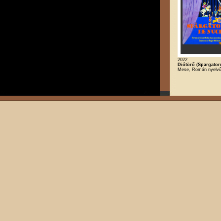
2022
Diótörő (Spargator
Mese, Román nyelv