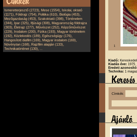
,
,
Ismeretterjesztő (2723)
Mese (1554)
Iskolai, oktató
,
,
,
,
(1171)
Földrajz (754)
Politika (610)
Biológia (453)
,
,
Mezőgazdaság (453)
Szakoktató (398)
Történelem
,
,
,
(344)
Ipar (325)
Ifjúsági (308)
Magyarország földrajza
,
,
,
(303)
Életrajz (277)
Művészet (252)
Képzőművészet
,
,
,
(229)
Irodalom (200)
Fizika (193)
Magyar történelem
,
,
,
(192)
Közlekedés (189)
Egészségügy (176)
,
,
Hangosított diafilm (169)
Magyar irodalom (169)
,
,
Növénytan (168)
Rajzfilm alapján (133)
1
,
Technikatörténet (130)
...
Kiadó:
Kereskedel
Kiadás éve:
1975
Eredeti azonosít
Technika:
1 magazi
Címkék: