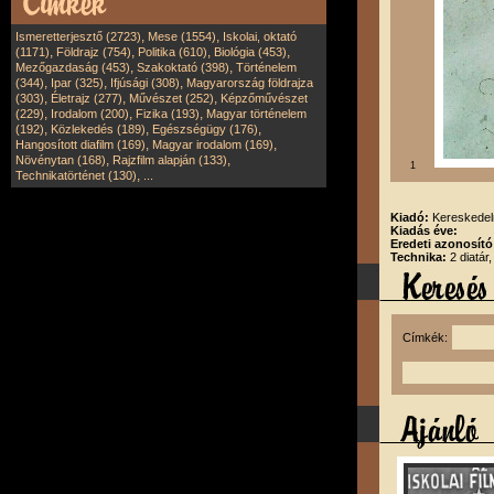
,
,
Ismeretterjesztő (2723)
Mese (1554)
Iskolai, oktató
,
,
,
,
(1171)
Földrajz (754)
Politika (610)
Biológia (453)
,
,
Mezőgazdaság (453)
Szakoktató (398)
Történelem
,
,
,
(344)
Ipar (325)
Ifjúsági (308)
Magyarország földrajza
,
,
,
(303)
Életrajz (277)
Művészet (252)
Képzőművészet
,
,
,
(229)
Irodalom (200)
Fizika (193)
Magyar történelem
,
,
,
(192)
Közlekedés (189)
Egészségügy (176)
,
,
Hangosított diafilm (169)
Magyar irodalom (169)
,
,
Növénytan (168)
Rajzfilm alapján (133)
1
,
Technikatörténet (130)
...
Kiadó:
Kereskedel
Kiadás éve:
Eredeti azonosító
Technika:
2 diatár
Címkék: