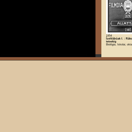
1954
Ízeltlábúak I. : Rák
tetvekig
Biológia, Iskolai, okt