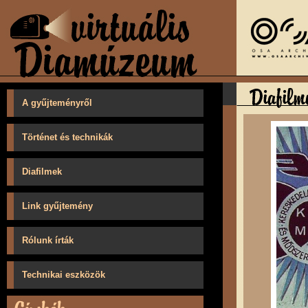
A gyűjteményről
Történet és technikák
Diafilmek
Link gyűjtemény
Rólunk írták
Technikai eszközök