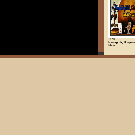
1978
Nyakigláb, Csupahá
Mese