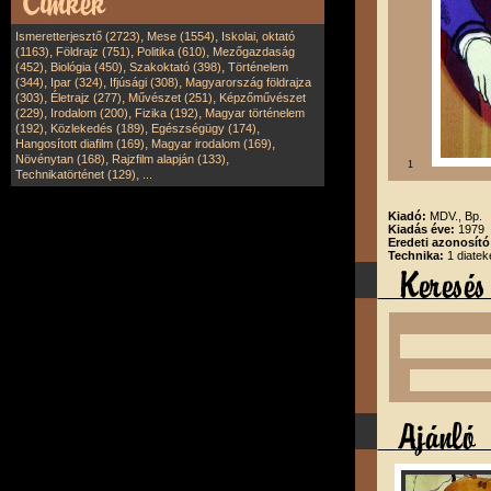
,
,
Ismeretterjesztő (2723)
Mese (1554)
Iskolai, oktató
,
,
,
(1163)
Földrajz (751)
Politika (610)
Mezőgazdaság
,
,
,
(452)
Biológia (450)
Szakoktató (398)
Történelem
,
,
,
(344)
Ipar (324)
Ifjúsági (308)
Magyarország földrajza
,
,
,
(303)
Életrajz (277)
Művészet (251)
Képzőművészet
,
,
,
(229)
Irodalom (200)
Fizika (192)
Magyar történelem
,
,
,
(192)
Közlekedés (189)
Egészségügy (174)
,
,
Hangosított diafilm (169)
Magyar irodalom (169)
,
,
Növénytan (168)
Rajzfilm alapján (133)
1
,
Technikatörténet (129)
...
Kiadó:
MDV., Bp.
Kiadás éve:
1979
Eredeti azonosító
Technika:
1 diatek