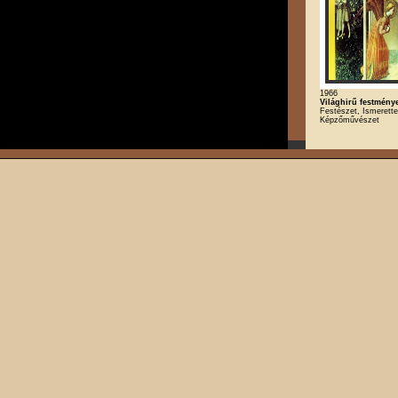
1966
Világhirű festmény
Festészet, Ismerette
Képzőművészet