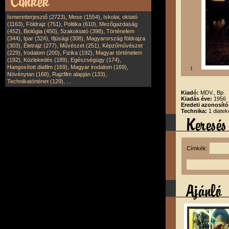
,
,
Ismeretterjesztő (2723)
Mese (1554)
Iskolai, oktató
,
,
,
(1163)
Földrajz (751)
Politika (610)
Mezőgazdaság
,
,
,
(452)
Biológia (450)
Szakoktató (398)
Történelem
,
,
,
(344)
Ipar (324)
Ifjúsági (308)
Magyarország földrajza
,
,
,
(303)
Életrajz (277)
Művészet (251)
Képzőművészet
,
,
,
(229)
Irodalom (200)
Fizika (192)
Magyar történelem
,
,
,
(192)
Közlekedés (189)
Egészségügy (174)
,
,
Hangosított diafilm (169)
Magyar irodalom (169)
1
,
,
Növénytan (168)
Rajzfilm alapján (133)
,
Technikatörténet (129)
...
Kiadó:
MDV., Bp.
Kiadás éve:
1956
Eredeti azonosít
Technika:
1 diatek
Címkék: