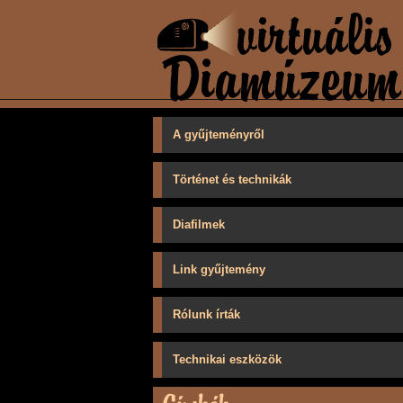
A gyűjteményről
Történet és technikák
Diafilmek
Link gyűjtemény
Rólunk írták
Technikai eszközök