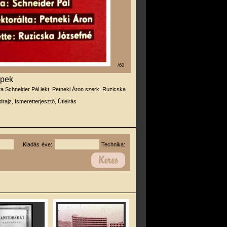
/60
épek
rta Schneider Pál lekt. Petneki Áron szerk. Ruzicska
drajz, Ismeretterjesztő, Útleirás
Kiadás éve:
Technika: