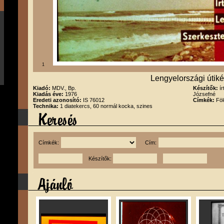
1
Lengyelországi útik
Kiadó:
MDV., Bp.
Készítők:
í
Kiadás éve:
1976
Józsefné
Eredeti azonosító:
IS 76012
Címkék:
Föl
Technika:
1 diatekercs, 60 normál kocka, szines
Címkék:
Cím:
Készítők: