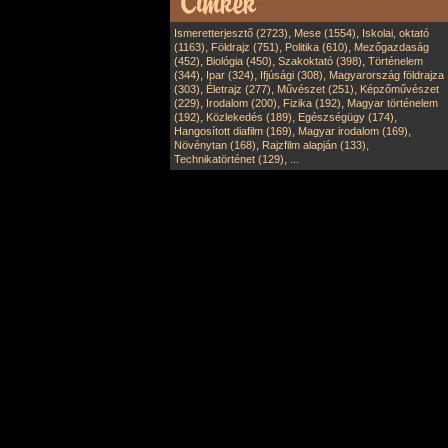
,
,
Ismeretterjesztő (2723)
Mese (1554)
Iskolai, oktató
,
,
,
(1163)
Földrajz (751)
Politika (610)
Mezőgazdaság
,
,
,
(452)
Biológia (450)
Szakoktató (398)
Történelem
,
,
,
(344)
Ipar (324)
Ifjúsági (308)
Magyarország földrajza
,
,
,
(303)
Életrajz (277)
Művészet (251)
Képzőművészet
,
,
,
(229)
Irodalom (200)
Fizika (192)
Magyar történelem
,
,
,
(192)
Közlekedés (189)
Egészségügy (174)
,
,
Hangosított diafilm (169)
Magyar irodalom (169)
,
,
Növénytan (168)
Rajzfilm alapján (133)
,
Technikatörténet (129)
...