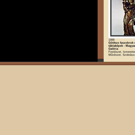
1988
Gótikus faszobrok 
táblaképek - Magya
Galéria
Festészet, Ismerette
Művészet, Szobrász