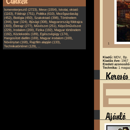
,
,
Ismeretterjesztő (2723)
Mese (1554)
Iskolai, oktató
,
,
,
(1163)
Földrajz (751)
Politika (610)
Mezőgazdaság
,
,
,
(452)
Biológia (450)
Szakoktató (398)
Történelem
,
,
,
(344)
Ipar (324)
Ifjúsági (308)
Magyarország földrajza
,
,
,
(303)
Életrajz (277)
Művészet (251)
Képzőművészet
,
,
,
(229)
Irodalom (200)
Fizika (192)
Magyar történelem
,
,
,
(192)
Közlekedés (189)
Egészségügy (174)
,
,
Hangosított diafilm (169)
Magyar irodalom (169)
,
,
Növénytan (168)
Rajzfilm alapján (133)
1
,
Technikatörténet (129)
...
Kiadó:
MDV., Bp.
Kiadás éve:
1967
Eredeti azonosító
Technika:
1 magazi