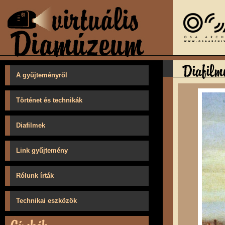
A gyűjteményről
Történet és technikák
Diafilmek
Link gyűjtemény
Rólunk írták
Technikai eszközök