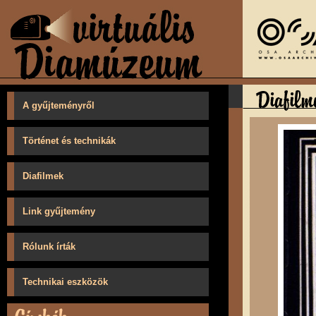
A gyűjteményről
Történet és technikák
Diafilmek
Link gyűjtemény
Rólunk írták
Technikai eszközök