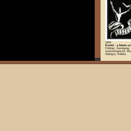
1954
Komló - a fekete s
Földrajz, Gazdaság, 
Ismeretterjesztő, M
földrajza, Politika