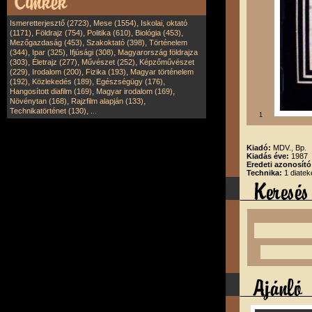
,
,
Ismeretterjesztő (2723)
Mese (1554)
Iskolai, oktató
,
,
,
,
(1171)
Földrajz (754)
Politika (610)
Biológia (453)
,
,
Mezőgazdaság (453)
Szakoktató (398)
Történelem
,
,
,
(344)
Ipar (325)
Ifjúsági (308)
Magyarország földrajza
,
,
,
(303)
Életrajz (277)
Művészet (252)
Képzőművészet
,
,
,
(229)
Irodalom (200)
Fizika (193)
Magyar történelem
,
,
,
(192)
Közlekedés (189)
Egészségügy (176)
,
,
Hangosított diafilm (169)
Magyar irodalom (169)
,
,
Növénytan (168)
Rajzfilm alapján (133)
,
Technikatörténet (130)
...
1
Kiadó:
MDV., Bp.
Kiadás éve:
1987
Eredeti azonosít
Technika:
1 diatek