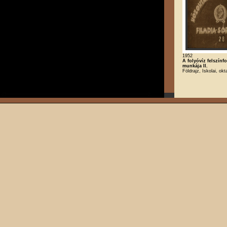
1952
A folyóvíz felszínf
munkája II.
Földrajz, Iskolai, okt