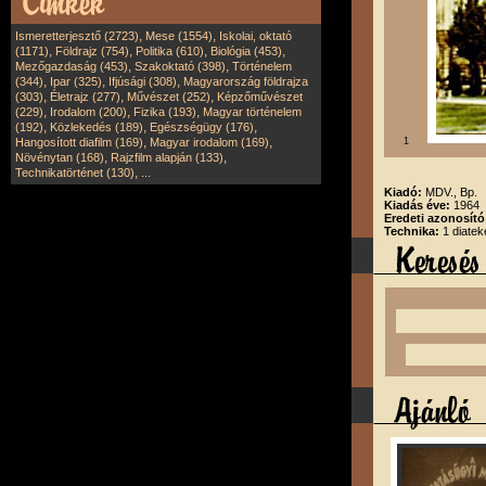
,
,
Ismeretterjesztő (2723)
Mese (1554)
Iskolai, oktató
,
,
,
,
(1171)
Földrajz (754)
Politika (610)
Biológia (453)
,
,
Mezőgazdaság (453)
Szakoktató (398)
Történelem
,
,
,
(344)
Ipar (325)
Ifjúsági (308)
Magyarország földrajza
,
,
,
(303)
Életrajz (277)
Művészet (252)
Képzőművészet
,
,
,
(229)
Irodalom (200)
Fizika (193)
Magyar történelem
,
,
,
(192)
Közlekedés (189)
Egészségügy (176)
,
,
Hangosított diafilm (169)
Magyar irodalom (169)
1
,
,
Növénytan (168)
Rajzfilm alapján (133)
,
Technikatörténet (130)
...
Kiadó:
MDV., Bp.
Kiadás éve:
1964
Eredeti azonosít
Technika:
1 diatek