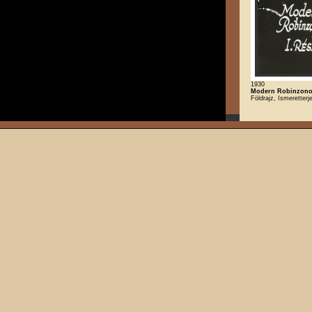
1930
Modern Robinzonok
Földrajz, Ismeretterj