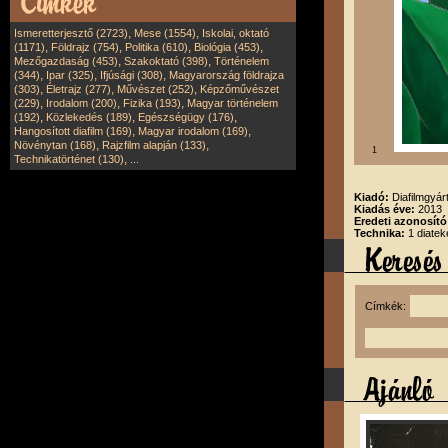
,
,
Ismeretterjesztő (2723)
Mese (1554)
Iskolai, oktató
,
,
,
,
(1171)
Földrajz (754)
Politika (610)
Biológia (453)
,
,
Mezőgazdaság (453)
Szakoktató (398)
Történelem
,
,
,
(344)
Ipar (325)
Ifjúsági (308)
Magyarország földrajza
,
,
,
(303)
Életrajz (277)
Művészet (252)
Képzőművészet
,
,
,
(229)
Irodalom (200)
Fizika (193)
Magyar történelem
,
,
,
(192)
Közlekedés (189)
Egészségügy (176)
,
,
Hangosított diafilm (169)
Magyar irodalom (169)
,
,
Növénytan (168)
Rajzfilm alapján (133)
1
,
Technikatörténet (130)
...
Kiadó:
Diafilmgyárt
Kiadás éve:
2013
Eredeti azonosító
Technika:
1 diatek
Címkék: