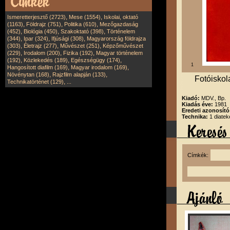
,
,
Ismeretterjesztő (2723)
Mese (1554)
Iskolai, oktató
,
,
,
(1163)
Földrajz (751)
Politika (610)
Mezőgazdaság
,
,
,
(452)
Biológia (450)
Szakoktató (398)
Történelem
,
,
,
(344)
Ipar (324)
Ifjúsági (308)
Magyarország földrajza
,
,
,
(303)
Életrajz (277)
Művészet (251)
Képzőművészet
,
,
,
(229)
Irodalom (200)
Fizika (192)
Magyar történelem
,
,
,
(192)
Közlekedés (189)
Egészségügy (174)
1
,
,
Hangosított diafilm (169)
Magyar irodalom (169)
,
,
Növénytan (168)
Rajzfilm alapján (133)
Fotóiskol
,
Technikatörténet (129)
...
Kiadó:
MDV., Bp.
Kiadás éve:
1981
Eredeti azonosít
Technika:
1 diatek
Címkék: