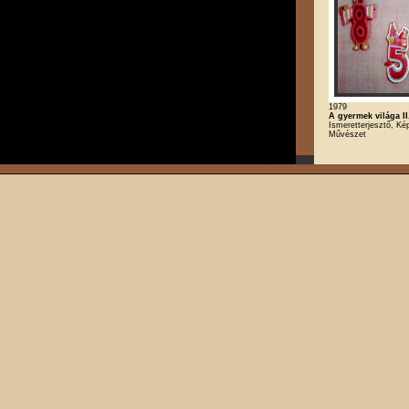
1979
A gyermek világa II
Ismeretterjesztő, K
Művészet