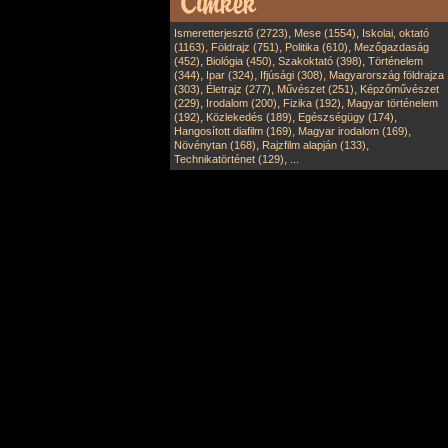
,
,
Ismeretterjesztő (2723)
Mese (1554)
Iskolai, oktató
,
,
,
(1163)
Földrajz (751)
Politika (610)
Mezőgazdaság
,
,
,
(452)
Biológia (450)
Szakoktató (398)
Történelem
,
,
,
(344)
Ipar (324)
Ifjúsági (308)
Magyarország földrajza
,
,
,
(303)
Életrajz (277)
Művészet (251)
Képzőművészet
,
,
,
(229)
Irodalom (200)
Fizika (192)
Magyar történelem
,
,
,
(192)
Közlekedés (189)
Egészségügy (174)
,
,
Hangosított diafilm (169)
Magyar irodalom (169)
,
,
Növénytan (168)
Rajzfilm alapján (133)
,
Technikatörténet (129)
...