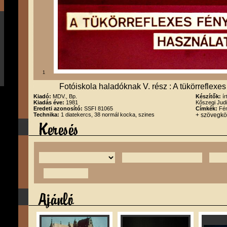
1
Fotóiskola haladóknak V. rész : A tükörreflex
Kiadó:
MDV., Bp.
Készítők:
í
Kiadás éve:
1981
Kőszegi Jud
Eredeti azonosító:
SSFI 81065
Címkék:
Fén
Technika:
1 diatekercs, 38 normál kocka, szines
+ szövegk