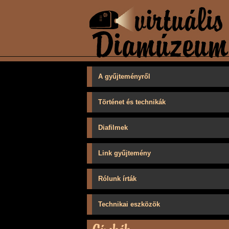
A gyűjteményről
Történet és technikák
Diafilmek
Link gyűjtemény
Rólunk írták
Technikai eszközök