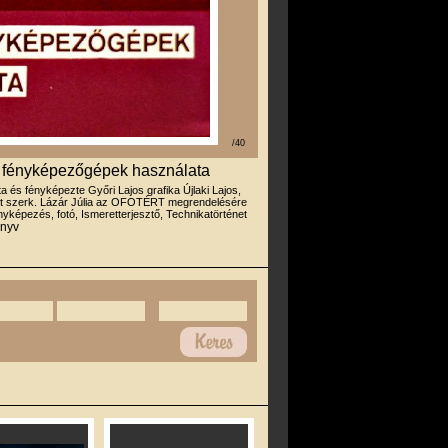
/40
es fényképezőgépek használata
rta és fényképezte Győri Lajos grafika Újlaki Lajos,
it szerk. Lázár Júlia az OFOTÉRT megrendelésére
yképezés, fotó, Ismeretterjesztő, Technikatörténet
önyv