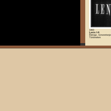
1963
Lenin I-II.
Életrajz, Ismeretterje
Történelem