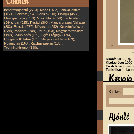
,
,
Ismeretterjesztő (2723)
Mese (1554)
Iskolai, oktató
,
,
,
,
(1171)
Földrajz (754)
Politika (610)
Biológia (453)
,
,
Mezőgazdaság (453)
Szakoktató (398)
Történelem
,
,
,
(344)
Ipar (325)
Ifjúsági (308)
Magyarország földrajza
,
,
,
(303)
Életrajz (277)
Művészet (252)
Képzőművészet
,
,
,
(229)
Irodalom (200)
Fizika (193)
Magyar történelem
,
,
,
(192)
Közlekedés (189)
Egészségügy (176)
,
,
Hangosított diafilm (169)
Magyar irodalom (169)
,
,
Növénytan (168)
Rajzfilm alapján (133)
1
,
Technikatörténet (130)
...
H
Kiadó:
MDV., Bp.
Kiadás éve:
1990
Eredeti azonosító
Technika:
1 diatek
Címkék: