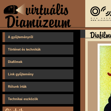
A gyűjteményről
Történet és technikák
Diafilmek
Link gyűjtemény
Rólunk írták
Technikai eszközök