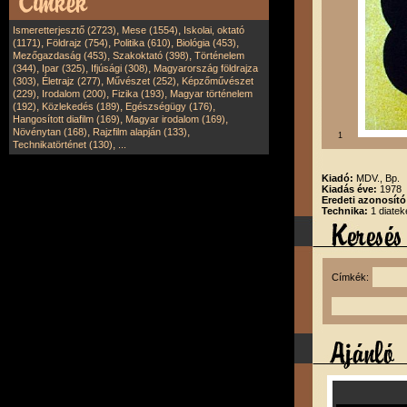
,
,
Ismeretterjesztő (2723)
Mese (1554)
Iskolai, oktató
,
,
,
,
(1171)
Földrajz (754)
Politika (610)
Biológia (453)
,
,
Mezőgazdaság (453)
Szakoktató (398)
Történelem
,
,
,
(344)
Ipar (325)
Ifjúsági (308)
Magyarország földrajza
,
,
,
(303)
Életrajz (277)
Művészet (252)
Képzőművészet
,
,
,
(229)
Irodalom (200)
Fizika (193)
Magyar történelem
,
,
,
(192)
Közlekedés (189)
Egészségügy (176)
,
,
Hangosított diafilm (169)
Magyar irodalom (169)
,
,
Növénytan (168)
Rajzfilm alapján (133)
1
,
Technikatörténet (130)
...
Kiadó:
MDV., Bp.
Kiadás éve:
1978
Eredeti azonosít
Technika:
1 diatek
Címkék: