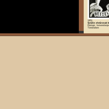
1951
Sztálin elvtársnak
Életrajz, Ismeretterje
Történelem