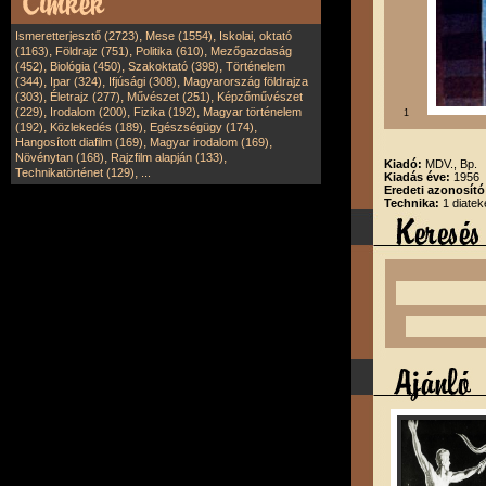
,
,
Ismeretterjesztő (2723)
Mese (1554)
Iskolai, oktató
,
,
,
(1163)
Földrajz (751)
Politika (610)
Mezőgazdaság
,
,
,
(452)
Biológia (450)
Szakoktató (398)
Történelem
,
,
,
(344)
Ipar (324)
Ifjúsági (308)
Magyarország földrajza
,
,
,
(303)
Életrajz (277)
Művészet (251)
Képzőművészet
,
,
,
(229)
Irodalom (200)
Fizika (192)
Magyar történelem
1
,
,
,
(192)
Közlekedés (189)
Egészségügy (174)
,
,
Hangosított diafilm (169)
Magyar irodalom (169)
,
,
Növénytan (168)
Rajzfilm alapján (133)
Kiadó:
MDV., Bp.
,
Technikatörténet (129)
...
Kiadás éve:
1956
Eredeti azonosít
Technika:
1 diatek