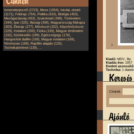
,
,
Ismeretterjesztő (2723)
Mese (1554)
Iskolai, oktató
,
,
,
,
(1171)
Földrajz (754)
Politika (610)
Biológia (453)
,
,
Mezőgazdaság (453)
Szakoktató (398)
Történelem
,
,
,
(344)
Ipar (325)
Ifjúsági (308)
Magyarország földrajza
,
,
,
(303)
Életrajz (277)
Művészet (252)
Képzőművészet
,
,
,
(229)
Irodalom (200)
Fizika (193)
Magyar történelem
,
,
,
(192)
Közlekedés (189)
Egészségügy (176)
,
,
Hangosított diafilm (169)
Magyar irodalom (169)
,
,
Növénytan (168)
Rajzfilm alapján (133)
1
,
Technikatörténet (130)
...
Kiadó:
MDV., Bp.
Kiadás éve:
1957
Eredeti azonosító
Technika:
1 diatek
Címkék: