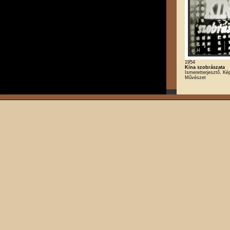
1954
Kína szobrászata
Ismeretterjesztő, K
Művészet