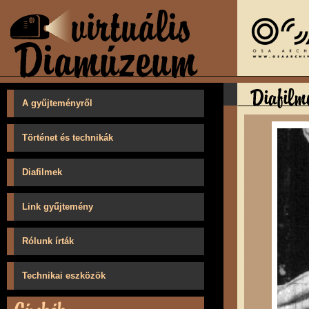
A gyűjteményről
Történet és technikák
Diafilmek
Link gyűjtemény
Rólunk írták
Technikai eszközök