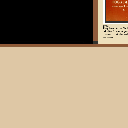
1973
Fogalmazás az álta
iskolák 4. osztálya
Irodalom, Iskolai, ok
irodalom