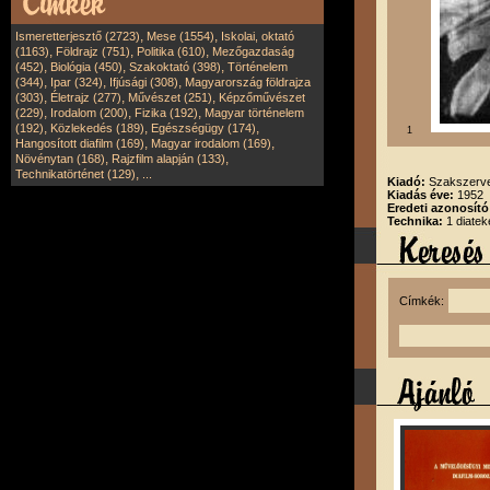
,
,
Ismeretterjesztő (2723)
Mese (1554)
Iskolai, oktató
,
,
,
(1163)
Földrajz (751)
Politika (610)
Mezőgazdaság
,
,
,
(452)
Biológia (450)
Szakoktató (398)
Történelem
,
,
,
(344)
Ipar (324)
Ifjúsági (308)
Magyarország földrajza
,
,
,
(303)
Életrajz (277)
Művészet (251)
Képzőművészet
,
,
,
(229)
Irodalom (200)
Fizika (192)
Magyar történelem
,
,
,
(192)
Közlekedés (189)
Egészségügy (174)
1
,
,
Hangosított diafilm (169)
Magyar irodalom (169)
,
,
Növénytan (168)
Rajzfilm alapján (133)
,
Technikatörténet (129)
...
Kiadó:
Szakszerve
Kiadás éve:
1952
Eredeti azonosító
Technika:
1 diatek
Címkék: