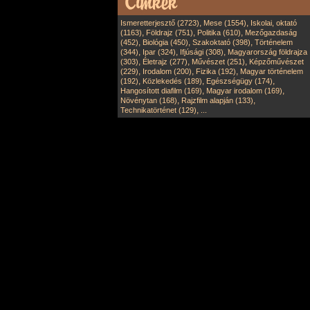
,
,
Ismeretterjesztő (2723)
Mese (1554)
Iskolai, oktató
,
,
,
(1163)
Földrajz (751)
Politika (610)
Mezőgazdaság
,
,
,
(452)
Biológia (450)
Szakoktató (398)
Történelem
,
,
,
(344)
Ipar (324)
Ifjúsági (308)
Magyarország földrajza
,
,
,
(303)
Életrajz (277)
Művészet (251)
Képzőművészet
,
,
,
(229)
Irodalom (200)
Fizika (192)
Magyar történelem
,
,
,
(192)
Közlekedés (189)
Egészségügy (174)
,
,
Hangosított diafilm (169)
Magyar irodalom (169)
,
,
Növénytan (168)
Rajzfilm alapján (133)
,
Technikatörténet (129)
...