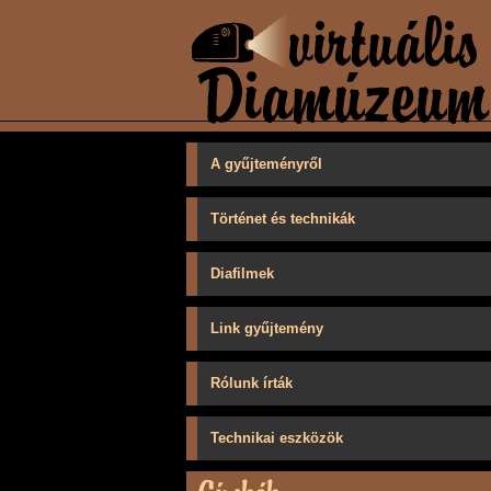
A gyűjteményről
Történet és technikák
Diafilmek
Link gyűjtemény
Rólunk írták
Technikai eszközök