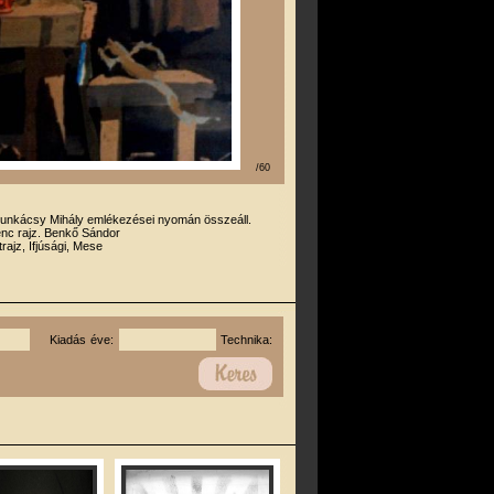
/60
unkácsy Mihály emlékezései nyomán összeáll.
enc rajz. Benkő Sándor
trajz, Ifjúsági, Mese
Kiadás éve:
Technika: