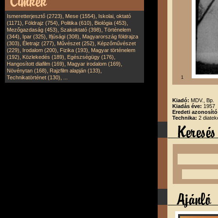
,
,
Ismeretterjesztő (2723)
Mese (1554)
Iskolai, oktató
,
,
,
,
(1171)
Földrajz (754)
Politika (610)
Biológia (453)
,
,
Mezőgazdaság (453)
Szakoktató (398)
Történelem
,
,
,
(344)
Ipar (325)
Ifjúsági (308)
Magyarország földrajza
,
,
,
(303)
Életrajz (277)
Művészet (252)
Képzőművészet
,
,
,
(229)
Irodalom (200)
Fizika (193)
Magyar történelem
,
,
,
(192)
Közlekedés (189)
Egészségügy (176)
,
,
Hangosított diafilm (169)
Magyar irodalom (169)
,
,
Növénytan (168)
Rajzfilm alapján (133)
,
Technikatörténet (130)
...
1
Kiadó:
MDV., Bp.
Kiadás éve:
1957
Eredeti azonosít
Technika:
2 diatek