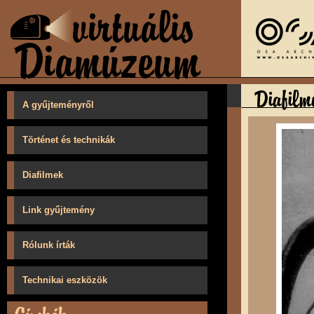
A gyűjteményről
Történet és technikák
Diafilmek
Link gyűjtemény
Rólunk írták
Technikai eszközök