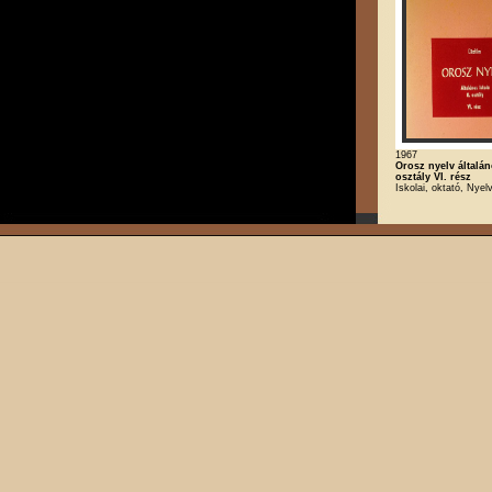
1967
Orosz nyelv általán
osztály VI. rész
Iskolai, oktató, Nyel