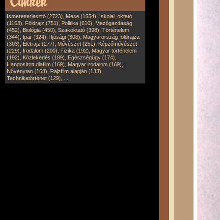
,
,
Ismeretterjesztő (2723)
Mese (1554)
Iskolai, oktató
,
,
,
(1163)
Földrajz (751)
Politika (610)
Mezőgazdaság
,
,
,
(452)
Biológia (450)
Szakoktató (398)
Történelem
,
,
,
(344)
Ipar (324)
Ifjúsági (308)
Magyarország földrajza
,
,
,
(303)
Életrajz (277)
Művészet (251)
Képzőművészet
,
,
,
(229)
Irodalom (200)
Fizika (192)
Magyar történelem
,
,
,
(192)
Közlekedés (189)
Egészségügy (174)
,
,
Hangosított diafilm (169)
Magyar irodalom (169)
,
,
Növénytan (168)
Rajzfilm alapján (133)
,
Technikatörténet (129)
...