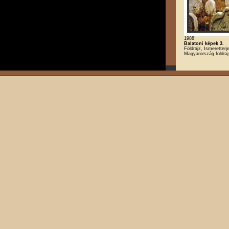
1988
Balatoni képek 3.
Földrajz, Ismeretterj
Magyarország földra