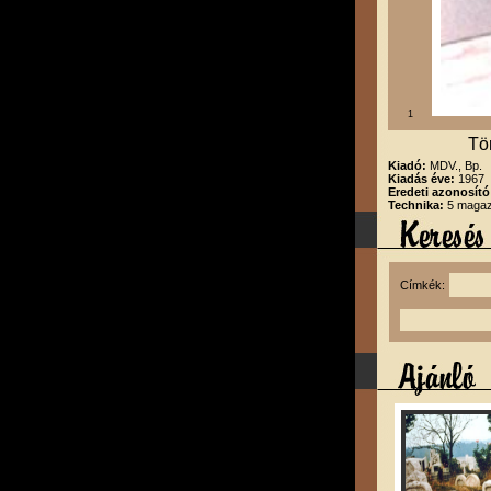
1
Tö
Kiadó:
MDV., Bp.
Kiadás éve:
1967
Eredeti azonosító
Technika:
5 magazi
Címkék: