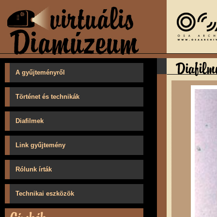
A gyűjteményről
Történet és technikák
Diafilmek
Link gyűjtemény
Rólunk írták
Technikai eszközök