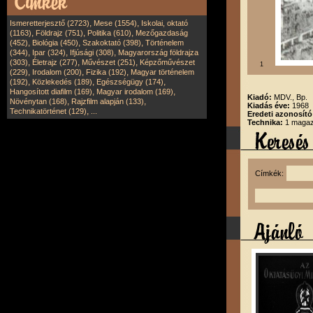
,
,
Ismeretterjesztő (2723)
Mese (1554)
Iskolai, oktató
,
,
,
(1163)
Földrajz (751)
Politika (610)
Mezőgazdaság
,
,
,
(452)
Biológia (450)
Szakoktató (398)
Történelem
,
,
,
(344)
Ipar (324)
Ifjúsági (308)
Magyarország földrajza
,
,
,
(303)
Életrajz (277)
Művészet (251)
Képzőművészet
1
,
,
,
(229)
Irodalom (200)
Fizika (192)
Magyar történelem
,
,
,
(192)
Közlekedés (189)
Egészségügy (174)
,
,
Hangosított diafilm (169)
Magyar irodalom (169)
Kiadó:
MDV., Bp.
,
,
Növénytan (168)
Rajzfilm alapján (133)
Kiadás éve:
1968
,
Technikatörténet (129)
...
Eredeti azonosító
Technika:
1 magazi
Címkék: