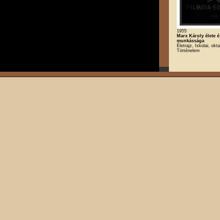
1955
Marx Károly élete é
munkássága
Életrajz, Iskolai, okta
Történelem