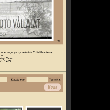
/46
ooper regénye nyomán írta Erdődi István rajz.
bor
úsági, Mese
55, 1963
Kiadás éve:
Technika: