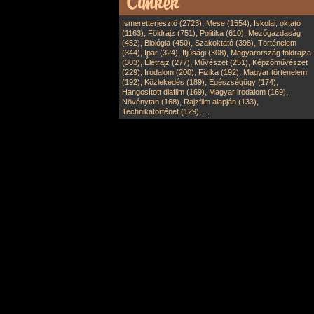
,
,
Ismeretterjesztő (2723)
Mese (1554)
Iskolai, oktató
,
,
,
(1163)
Földrajz (751)
Politika (610)
Mezőgazdaság
,
,
,
(452)
Biológia (450)
Szakoktató (398)
Történelem
,
,
,
(344)
Ipar (324)
Ifjúsági (308)
Magyarország földrajza
,
,
,
(303)
Életrajz (277)
Művészet (251)
Képzőművészet
,
,
,
(229)
Irodalom (200)
Fizika (192)
Magyar történelem
,
,
,
(192)
Közlekedés (189)
Egészségügy (174)
,
,
Hangosított diafilm (169)
Magyar irodalom (169)
,
,
Növénytan (168)
Rajzfilm alapján (133)
,
Technikatörténet (129)
...