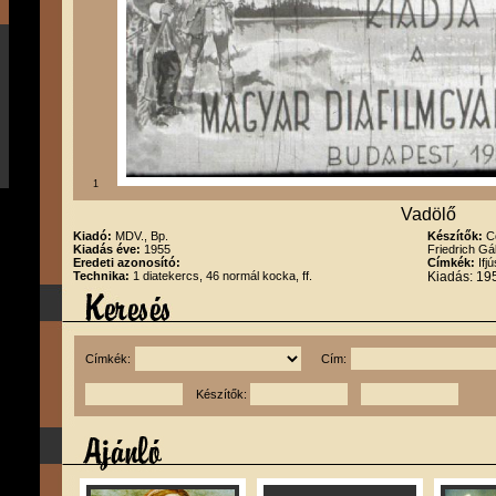
1
Vadölő
Kiadó:
MDV., Bp.
Készítők:
C
Kiadás éve:
1955
Friedrich Gá
Eredeti azonosító:
Címkék:
Ifj
Technika:
1 diatekercs, 46 normál kocka, ff.
Kiadás: 19
Címkék:
Cím:
Készítők: