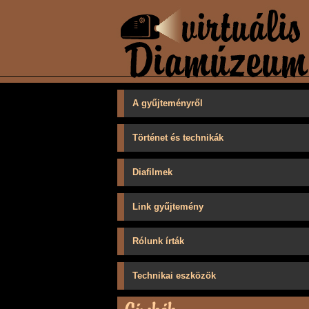
A gyűjteményről
Történet és technikák
Diafilmek
Link gyűjtemény
Rólunk írták
Technikai eszközök