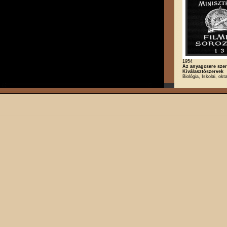
1954
Az anyagcsere szer
Kiválasztószervek
Biológia, Iskolai, okt