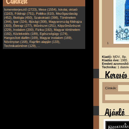
,
,
Ismeretterjesztő (2723)
Mese (1554)
Iskolai, oktató
,
,
,
(1163)
Földrajz (751)
Politika (610)
Mezőgazdaság
,
,
,
(452)
Biológia (450)
Szakoktató (398)
Történelem
,
,
,
(344)
Ipar (324)
Ifjúsági (308)
Magyarország földrajza
,
,
,
(303)
Életrajz (277)
Művészet (251)
Képzőművészet
,
,
,
(229)
Irodalom (200)
Fizika (192)
Magyar történelem
,
,
,
(192)
Közlekedés (189)
Egészségügy (174)
,
,
Hangosított diafilm (169)
Magyar irodalom (169)
,
,
Növénytan (168)
Rajzfilm alapján (133)
1
,
Technikatörténet (129)
...
Kiadó:
MDV., Bp.
Kiadás éve:
1985
Eredeti azonosít
Technika:
1 diatek
Címkék: