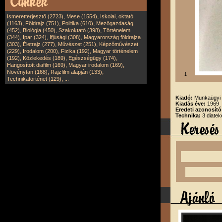
,
,
Ismeretterjesztő (2723)
Mese (1554)
Iskolai, oktató
,
,
,
(1163)
Földrajz (751)
Politika (610)
Mezőgazdaság
,
,
,
(452)
Biológia (450)
Szakoktató (398)
Történelem
,
,
,
(344)
Ipar (324)
Ifjúsági (308)
Magyarország földrajza
,
,
,
(303)
Életrajz (277)
Művészet (251)
Képzőművészet
,
,
,
(229)
Irodalom (200)
Fizika (192)
Magyar történelem
,
,
,
(192)
Közlekedés (189)
Egészségügy (174)
,
,
Hangosított diafilm (169)
Magyar irodalom (169)
,
,
Növénytan (168)
Rajzfilm alapján (133)
1
,
Technikatörténet (129)
...
Kiadó:
Munkaügyi 
Kiadás éve:
1969
Eredeti azonosít
Technika:
3 diatek