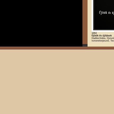
1964
Újítók és újítások
Haditechnika, Honvéd
Ismeretterjesztő, Te