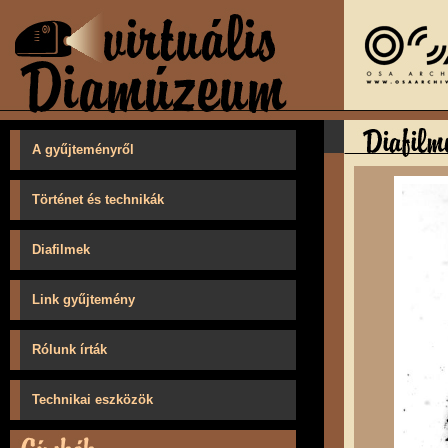
A gyűjteményről
Történet és technikák
Diafilmek
Link gyűjtemény
Rólunk írták
Technikai eszközök