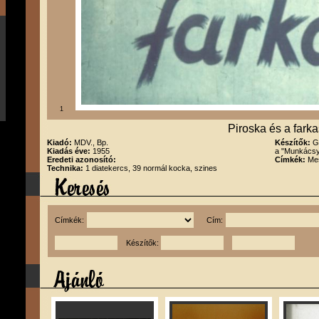
1
Piroska és a farka
Kiadó:
MDV., Bp.
Készítők:
G
Kiadás éve:
1955
a "Munkácsy 
Eredeti azonosító:
Címkék:
Me
Technika:
1 diatekercs, 39 normál kocka, szines
Címkék:
Cím:
Készítők: