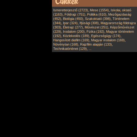
,
,
Ismeretterjesztő (2723)
Mese (1554)
Iskolai, oktató
,
,
,
(1163)
Földrajz (751)
Politika (610)
Mezőgazdaság
,
,
,
(452)
Biológia (450)
Szakoktató (398)
Történelem
,
,
,
(344)
Ipar (324)
Ifjúsági (308)
Magyarország földrajza
,
,
,
(303)
Életrajz (277)
Művészet (251)
Képzőművészet
,
,
,
(229)
Irodalom (200)
Fizika (192)
Magyar történelem
,
,
,
(192)
Közlekedés (189)
Egészségügy (174)
,
,
Hangosított diafilm (169)
Magyar irodalom (169)
,
,
Növénytan (168)
Rajzfilm alapján (133)
,
Technikatörténet (129)
...