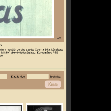
/39
s
rimm meséjét versbe szedte Csorna Béla, készítette
Mihály" alkotóközösség [rajz. Korcsmáros Pál ]
se
Kiadás éve:
Technika: