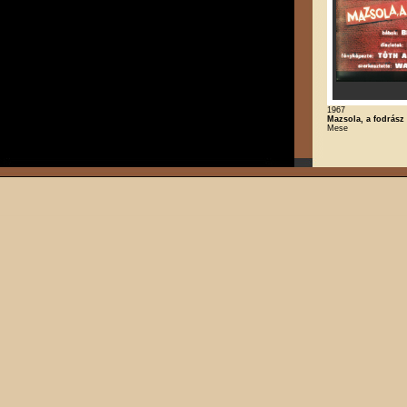
1967
Mazsola, a fodrász
Mese