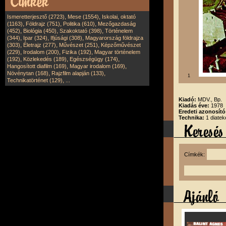
,
,
Ismeretterjesztő (2723)
Mese (1554)
Iskolai, oktató
,
,
,
(1163)
Földrajz (751)
Politika (610)
Mezőgazdaság
,
,
,
(452)
Biológia (450)
Szakoktató (398)
Történelem
,
,
,
(344)
Ipar (324)
Ifjúsági (308)
Magyarország földrajza
,
,
,
(303)
Életrajz (277)
Művészet (251)
Képzőművészet
,
,
,
(229)
Irodalom (200)
Fizika (192)
Magyar történelem
,
,
,
(192)
Közlekedés (189)
Egészségügy (174)
,
,
Hangosított diafilm (169)
Magyar irodalom (169)
,
,
Növénytan (168)
Rajzfilm alapján (133)
1
,
Technikatörténet (129)
...
Kiadó:
MDV., Bp.
Kiadás éve:
1978
Eredeti azonosít
Technika:
1 diatek
Címkék: