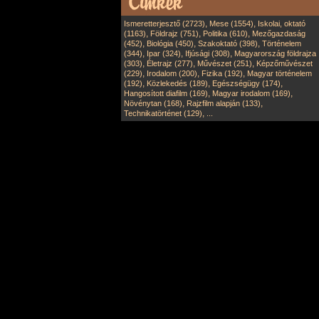
,
,
Ismeretterjesztő (2723)
Mese (1554)
Iskolai, oktató
,
,
,
(1163)
Földrajz (751)
Politika (610)
Mezőgazdaság
,
,
,
(452)
Biológia (450)
Szakoktató (398)
Történelem
,
,
,
(344)
Ipar (324)
Ifjúsági (308)
Magyarország földrajza
,
,
,
(303)
Életrajz (277)
Művészet (251)
Képzőművészet
,
,
,
(229)
Irodalom (200)
Fizika (192)
Magyar történelem
,
,
,
(192)
Közlekedés (189)
Egészségügy (174)
,
,
Hangosított diafilm (169)
Magyar irodalom (169)
,
,
Növénytan (168)
Rajzfilm alapján (133)
,
Technikatörténet (129)
...