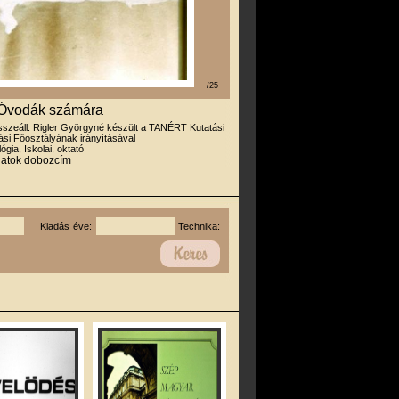
/25
 : Óvodák számára
sszeáll. Rigler Györgyné készült a TANÉRT Kutatási
ási Főosztályának irányításával
lógia, Iskolai, oktató
állatok dobozcím
Kiadás éve:
Technika: