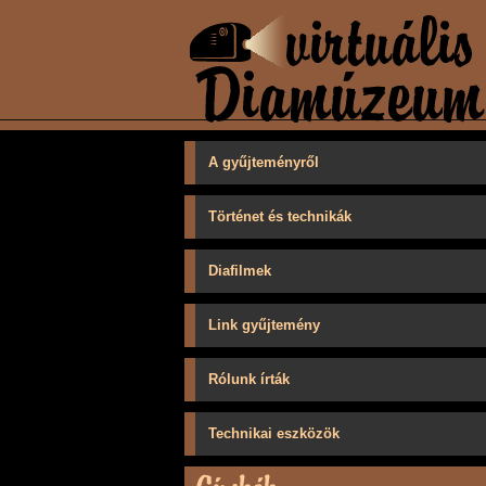
A gyűjteményről
Történet és technikák
Diafilmek
Link gyűjtemény
Rólunk írták
Technikai eszközök