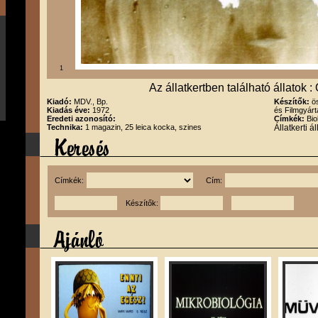
1
Az állatkertben található állatok
Kiadó:
MDV., Bp.
Készítők:
ö
Kiadás éve:
1972
és Filmgyárt
Eredeti azonosító:
Címkék:
Bio
Technika:
1 magazin, 25 leica kocka, szines
Állatkerti 
Címkék:
Cím:
Készítők: