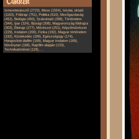
,
,
Ismeretterjesztő (2723)
Mese (1554)
Iskolai, oktató
,
,
,
(1163)
Földrajz (751)
Politika (610)
Mezőgazdaság
,
,
,
(452)
Biológia (450)
Szakoktató (398)
Történelem
,
,
,
(344)
Ipar (324)
Ifjúsági (308)
Magyarország földrajza
,
,
,
(303)
Életrajz (277)
Művészet (251)
Képzőművészet
,
,
,
(229)
Irodalom (200)
Fizika (192)
Magyar történelem
,
,
,
(192)
Közlekedés (189)
Egészségügy (174)
,
,
Hangosított diafilm (169)
Magyar irodalom (169)
,
,
Növénytan (168)
Rajzfilm alapján (133)
,
Technikatörténet (129)
...