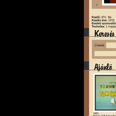
1
Kiadó:
IPV., Bp.
Kiadás éve:
1978
Eredeti azonosító
Technika:
1 mappa
Címkék:
1983
Tamás úrfi kalandja