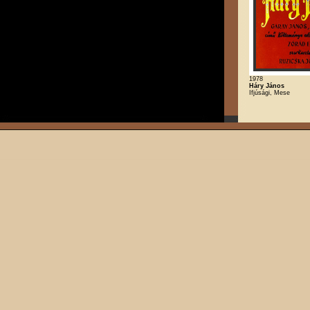
1978
Háry János
Ifjúsági, Mese