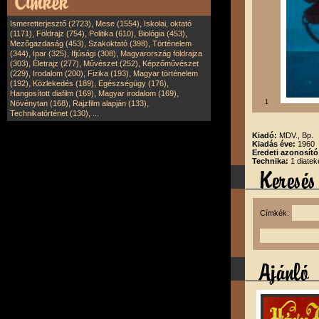
,
,
Ismeretterjesztő (2723)
Mese (1554)
Iskolai, oktató
,
,
,
,
(1171)
Földrajz (754)
Politika (610)
Biológia (453)
,
,
Mezőgazdaság (453)
Szakoktató (398)
Történelem
,
,
,
(344)
Ipar (325)
Ifjúsági (308)
Magyarország földrajza
,
,
,
(303)
Életrajz (277)
Művészet (252)
Képzőművészet
,
,
,
(229)
Irodalom (200)
Fizika (193)
Magyar történelem
,
,
,
(192)
Közlekedés (189)
Egészségügy (176)
,
,
Hangosított diafilm (169)
Magyar irodalom (169)
,
,
1
Növénytan (168)
Rajzfilm alapján (133)
,
Technikatörténet (130)
...
Kiadó:
MDV., Bp.
Kiadás éve:
1960
Eredeti azonosít
Technika:
1 diatek
Címkék: