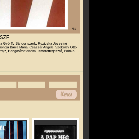
/51
OSZF
rta Győrffy Sándor szerk. Ruzicska Józsefné
ondja Barra Mária, Császár Angéla, Szokolay Ottó
trajz, Hangosított diafilm, Ismeretterjesztő, Politika,