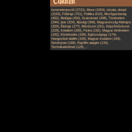
,
,
Ismeretterjesztő (2723)
Mese (1554)
Iskolai, oktató
,
,
,
(1163)
Földrajz (751)
Politika (610)
Mezőgazdaság
,
,
,
(452)
Biológia (450)
Szakoktató (398)
Történelem
,
,
,
(344)
Ipar (324)
Ifjúsági (308)
Magyarország földrajza
,
,
,
(303)
Életrajz (277)
Művészet (251)
Képzőművészet
,
,
,
(229)
Irodalom (200)
Fizika (192)
Magyar történelem
,
,
,
(192)
Közlekedés (189)
Egészségügy (174)
,
,
Hangosított diafilm (169)
Magyar irodalom (169)
,
,
Növénytan (168)
Rajzfilm alapján (133)
,
Technikatörténet (129)
...