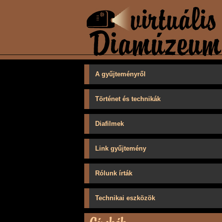
A gyűjteményről
Történet és technikák
Diafilmek
Link gyűjtemény
Rólunk írták
Technikai eszközök