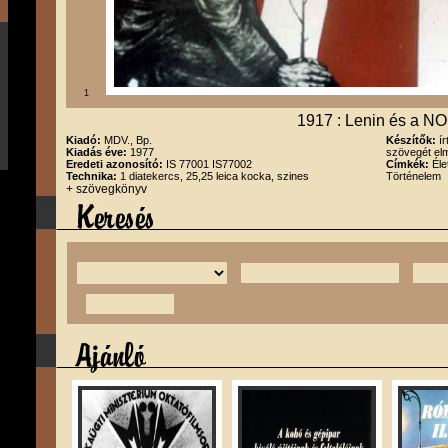
1
1917 : Lenin és a N
Kiadó:
MDV., Bp.
Készítők:
í
Kiadás éve:
1977
szövegét elm
Eredeti azonosító:
IS 77001 IS77002
Címkék:
Éle
Technika:
1 diatekercs, 25,25 leica kocka, szines
Történelem
+ szövegkönyv