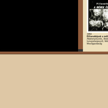
1964
Pillanatképek a mé
Állattenyésztés, Biol
Ismeretterjesztő, Mé
Mezőgazdaság