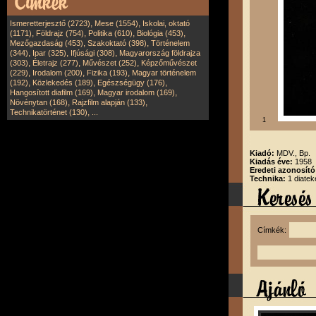
,
,
Ismeretterjesztő (2723)
Mese (1554)
Iskolai, oktató
,
,
,
,
(1171)
Földrajz (754)
Politika (610)
Biológia (453)
,
,
Mezőgazdaság (453)
Szakoktató (398)
Történelem
,
,
,
(344)
Ipar (325)
Ifjúsági (308)
Magyarország földrajza
,
,
,
(303)
Életrajz (277)
Művészet (252)
Képzőművészet
,
,
,
(229)
Irodalom (200)
Fizika (193)
Magyar történelem
,
,
,
(192)
Közlekedés (189)
Egészségügy (176)
,
,
Hangosított diafilm (169)
Magyar irodalom (169)
,
,
Növénytan (168)
Rajzfilm alapján (133)
,
Technikatörténet (130)
...
1
Kiadó:
MDV., Bp.
Kiadás éve:
1958
Eredeti azonosít
Technika:
1 diatek
Címkék: