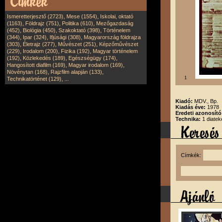
,
,
Ismeretterjesztő (2723)
Mese (1554)
Iskolai, oktató
,
,
,
(1163)
Földrajz (751)
Politika (610)
Mezőgazdaság
,
,
,
(452)
Biológia (450)
Szakoktató (398)
Történelem
,
,
,
(344)
Ipar (324)
Ifjúsági (308)
Magyarország földrajza
,
,
,
(303)
Életrajz (277)
Művészet (251)
Képzőművészet
,
,
,
(229)
Irodalom (200)
Fizika (192)
Magyar történelem
,
,
,
(192)
Közlekedés (189)
Egészségügy (174)
,
,
Hangosított diafilm (169)
Magyar irodalom (169)
,
,
Növénytan (168)
Rajzfilm alapján (133)
,
1
Technikatörténet (129)
...
Kiadó:
MDV., Bp.
Kiadás éve:
1978
Eredeti azonosít
Technika:
1 diatek
Címkék: