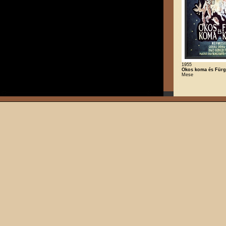
1955
Okos koma és Für
Mese