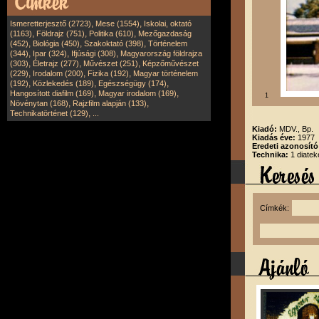
,
,
Ismeretterjesztő (2723)
Mese (1554)
Iskolai, oktató
,
,
,
(1163)
Földrajz (751)
Politika (610)
Mezőgazdaság
,
,
,
(452)
Biológia (450)
Szakoktató (398)
Történelem
,
,
,
(344)
Ipar (324)
Ifjúsági (308)
Magyarország földrajza
,
,
,
(303)
Életrajz (277)
Művészet (251)
Képzőművészet
,
,
,
(229)
Irodalom (200)
Fizika (192)
Magyar történelem
,
,
,
(192)
Közlekedés (189)
Egészségügy (174)
,
,
Hangosított diafilm (169)
Magyar irodalom (169)
1
,
,
Növénytan (168)
Rajzfilm alapján (133)
,
Technikatörténet (129)
...
Kiadó:
MDV., Bp.
Kiadás éve:
1977
Eredeti azonosít
Technika:
1 diatek
Címkék: