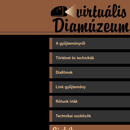
A gyűjteményről
Történet és technikák
Diafilmek
Link gyűjtemény
Rólunk írták
Technikai eszközök