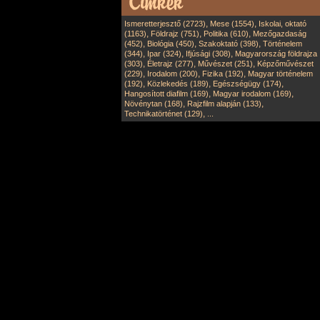
,
,
Ismeretterjesztő (2723)
Mese (1554)
Iskolai, oktató
,
,
,
(1163)
Földrajz (751)
Politika (610)
Mezőgazdaság
,
,
,
(452)
Biológia (450)
Szakoktató (398)
Történelem
,
,
,
(344)
Ipar (324)
Ifjúsági (308)
Magyarország földrajza
,
,
,
(303)
Életrajz (277)
Művészet (251)
Képzőművészet
,
,
,
(229)
Irodalom (200)
Fizika (192)
Magyar történelem
,
,
,
(192)
Közlekedés (189)
Egészségügy (174)
,
,
Hangosított diafilm (169)
Magyar irodalom (169)
,
,
Növénytan (168)
Rajzfilm alapján (133)
,
Technikatörténet (129)
...