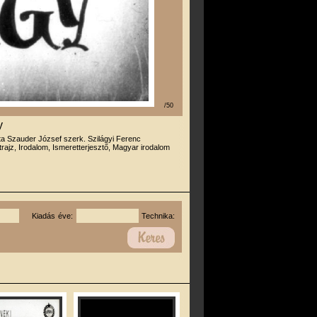
/50
y
rta Szauder József szerk. Szilágyi Ferenc
trajz, Irodalom, Ismeretterjesztő, Magyar irodalom
Kiadás éve:
Technika: