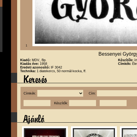
1
Bessenyei Györg
Kiadó:
MDV., Bp.
Készítők:
í
Kiadás éve:
1958
Címkék:
Éle
Eredeti azonosító:
IF 3042
Technika:
1 diatekercs, 50 normál kocka, ff.
Címkék:
Cím:
Készítők: