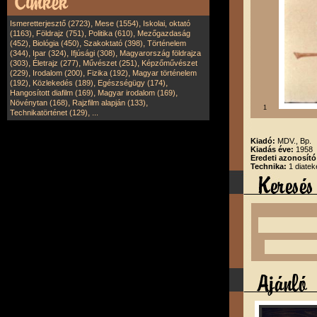
,
,
Ismeretterjesztő (2723)
Mese (1554)
Iskolai, oktató
,
,
,
(1163)
Földrajz (751)
Politika (610)
Mezőgazdaság
,
,
,
(452)
Biológia (450)
Szakoktató (398)
Történelem
,
,
,
(344)
Ipar (324)
Ifjúsági (308)
Magyarország földrajza
,
,
,
(303)
Életrajz (277)
Művészet (251)
Képzőművészet
,
,
,
(229)
Irodalom (200)
Fizika (192)
Magyar történelem
,
,
,
(192)
Közlekedés (189)
Egészségügy (174)
,
,
Hangosított diafilm (169)
Magyar irodalom (169)
,
,
Növénytan (168)
Rajzfilm alapján (133)
1
,
Technikatörténet (129)
...
Kiadó:
MDV., Bp.
Kiadás éve:
1958
Eredeti azonosít
Technika:
1 diatek