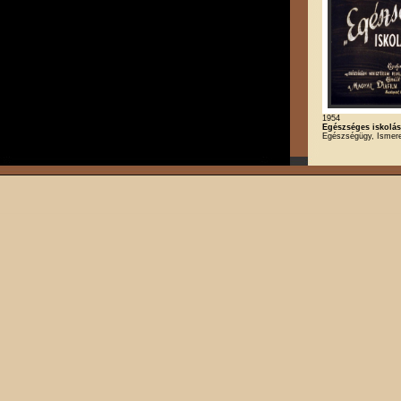
1954
Egészséges iskolá
Egészségügy, Ismere