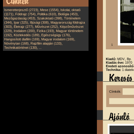
,
,
Ismeretterjesztő (2723)
Mese (1554)
Iskolai, oktató
,
,
,
,
(1171)
Földrajz (754)
Politika (610)
Biológia (453)
,
,
Mezőgazdaság (453)
Szakoktató (398)
Történelem
,
,
,
(344)
Ipar (325)
Ifjúsági (308)
Magyarország földrajza
,
,
,
(303)
Életrajz (277)
Művészet (252)
Képzőművészet
,
,
,
(229)
Irodalom (200)
Fizika (193)
Magyar történelem
,
,
,
(192)
Közlekedés (189)
Egészségügy (176)
,
,
Hangosított diafilm (169)
Magyar irodalom (169)
,
,
Növénytan (168)
Rajzfilm alapján (133)
1
,
Technikatörténet (130)
...
Kiadó:
MDV., Bp.
Kiadás éve:
1970
Eredeti azonosít
Technika:
1 diatek
Címkék: