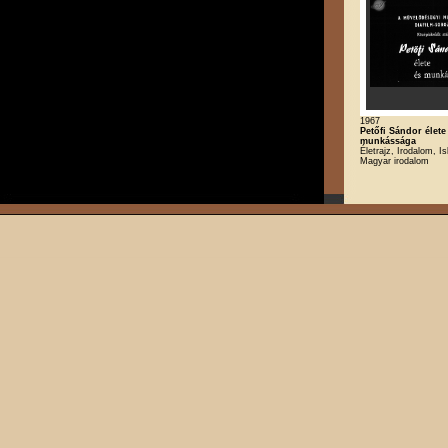
1967
Petőfi Sándor élete
munkássága
Életrajz, Irodalom, Is
Magyar irodalom