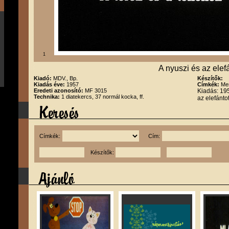
1
A nyuszi és az elef
Kiadó:
MDV., Bp.
Készítők:
Kiadás éve:
1957
Címkék:
Me
Eredeti azonosító:
MF 3015
Kiadás: 19
Technika:
1 diatekercs, 37 normál kocka, ff.
az elefánto
Címkék:
Cím:
Készítők: