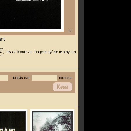
/37
ánt
se
57, 1963 Címváltozat: Hogyan győzte le a nyuszi
t?
Kiadás éve:
Technika: