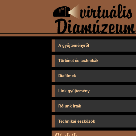
A gyűjteményről
Történet és technikák
Diafilmek
Link gyűjtemény
Rólunk írták
Technikai eszközök