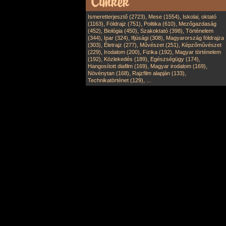
,
,
Ismeretterjesztő (2723)
Mese (1554)
Iskolai, oktató
,
,
,
(1163)
Földrajz (751)
Politika (610)
Mezőgazdaság
,
,
,
(452)
Biológia (450)
Szakoktató (398)
Történelem
,
,
,
(344)
Ipar (324)
Ifjúsági (308)
Magyarország földrajza
,
,
,
(303)
Életrajz (277)
Művészet (251)
Képzőművészet
,
,
,
(229)
Irodalom (200)
Fizika (192)
Magyar történelem
,
,
,
(192)
Közlekedés (189)
Egészségügy (174)
,
,
Hangosított diafilm (169)
Magyar irodalom (169)
,
,
Növénytan (168)
Rajzfilm alapján (133)
,
Technikatörténet (129)
...