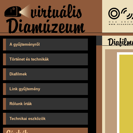
A gyűjteményről
Történet és technikák
Diafilmek
Link gyűjtemény
Rólunk írták
Technikai eszközök