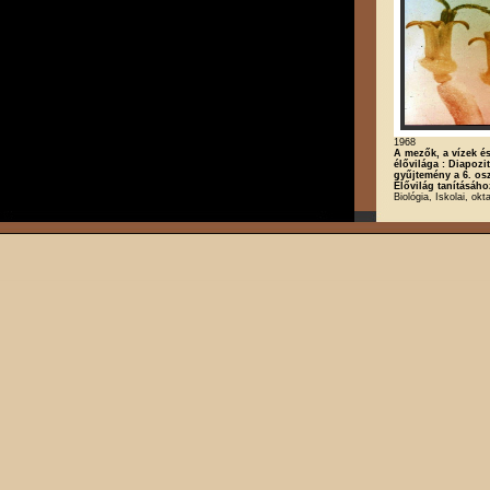
1968
A mezők, a vízek és
élővilága : Diapozit
gyűjtemény a 6. os
Élővilág tanításáho
Biológia, Iskolai, okt