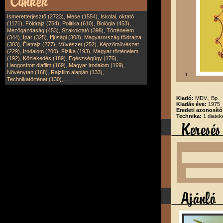
,
,
Ismeretterjesztő (2723)
Mese (1554)
Iskolai, oktató
,
,
,
,
(1171)
Földrajz (754)
Politika (610)
Biológia (453)
,
,
Mezőgazdaság (453)
Szakoktató (398)
Történelem
,
,
,
(344)
Ipar (325)
Ifjúsági (308)
Magyarország földrajza
,
,
,
(303)
Életrajz (277)
Művészet (252)
Képzőművészet
,
,
,
(229)
Irodalom (200)
Fizika (193)
Magyar történelem
,
,
,
(192)
Közlekedés (189)
Egészségügy (176)
,
,
Hangosított diafilm (169)
Magyar irodalom (169)
,
,
Növénytan (168)
Rajzfilm alapján (133)
1
,
Technikatörténet (130)
...
Kiadó:
MDV., Bp.
Kiadás éve:
1975
Eredeti azonosít
Technika:
1 diatek