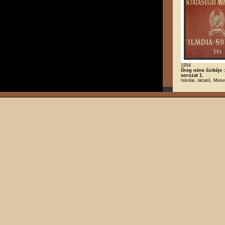
1954
Öreg néne őzikéje 
sorozat 1.
Iskolai, oktató, Mese