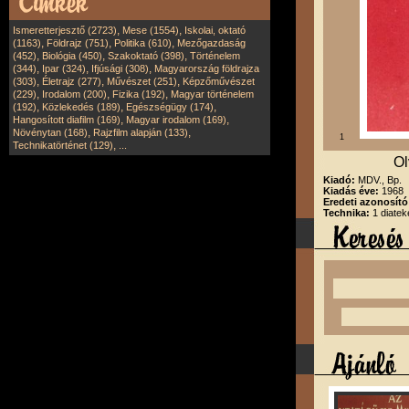
,
,
Ismeretterjesztő (2723)
Mese (1554)
Iskolai, oktató
,
,
,
(1163)
Földrajz (751)
Politika (610)
Mezőgazdaság
,
,
,
(452)
Biológia (450)
Szakoktató (398)
Történelem
,
,
,
(344)
Ipar (324)
Ifjúsági (308)
Magyarország földrajza
,
,
,
(303)
Életrajz (277)
Művészet (251)
Képzőművészet
,
,
,
(229)
Irodalom (200)
Fizika (192)
Magyar történelem
,
,
,
(192)
Közlekedés (189)
Egészségügy (174)
,
,
Hangosított diafilm (169)
Magyar irodalom (169)
,
,
Növénytan (168)
Rajzfilm alapján (133)
1
,
Technikatörténet (129)
...
Ol
Kiadó:
MDV., Bp.
Kiadás éve:
1968
Eredeti azonosít
Technika:
1 diatek