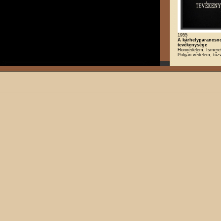
1955
A kárhelyparancsn
tevékenysége
Honvédelem, Ismeret
Polgári védelem, tű