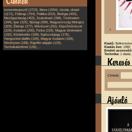
,
,
Ismeretterjesztő (2723)
Mese (1554)
Iskolai, oktató
,
,
,
,
(1171)
Földrajz (754)
Politika (610)
Biológia (453)
,
,
Mezőgazdaság (453)
Szakoktató (398)
Történelem
,
,
,
(344)
Ipar (325)
Ifjúsági (308)
Magyarország földrajza
,
,
,
(303)
Életrajz (277)
Művészet (252)
Képzőművészet
1
,
,
,
(229)
Irodalom (200)
Fizika (193)
Magyar történelem
,
,
,
(192)
Közlekedés (189)
Egészségügy (176)
,
,
Hangosított diafilm (169)
Magyar irodalom (169)
,
,
Növénytan (168)
Rajzfilm alapján (133)
Kiadó:
Belkereske
,
Technikatörténet (130)
...
Kiadás éve:
1980
Eredeti azonosít
Technika:
1 diatár
Címkék: