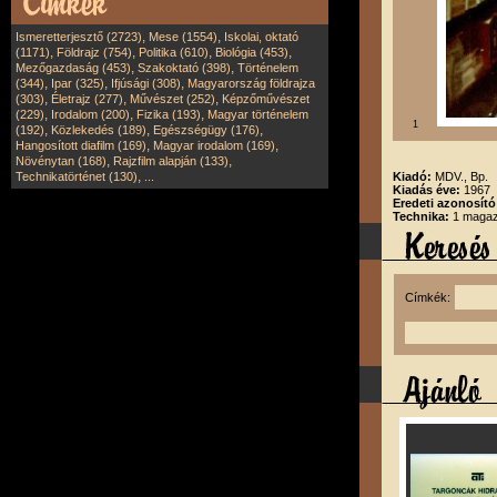
,
,
Ismeretterjesztő (2723)
Mese (1554)
Iskolai, oktató
,
,
,
,
(1171)
Földrajz (754)
Politika (610)
Biológia (453)
,
,
Mezőgazdaság (453)
Szakoktató (398)
Történelem
,
,
,
(344)
Ipar (325)
Ifjúsági (308)
Magyarország földrajza
,
,
,
(303)
Életrajz (277)
Művészet (252)
Képzőművészet
,
,
,
(229)
Irodalom (200)
Fizika (193)
Magyar történelem
1
,
,
,
(192)
Közlekedés (189)
Egészségügy (176)
,
,
Hangosított diafilm (169)
Magyar irodalom (169)
,
,
Növénytan (168)
Rajzfilm alapján (133)
,
Technikatörténet (130)
...
Kiadó:
MDV., Bp.
Kiadás éve:
1967
Eredeti azonosító
Technika:
1 magazi
Címkék: