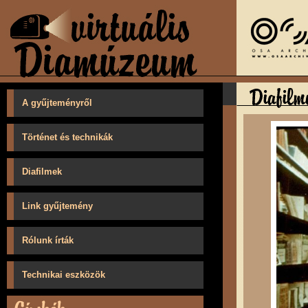
A gyűjteményről
Történet és technikák
Diafilmek
Link gyűjtemény
Rólunk írták
Technikai eszközök