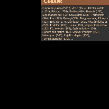
,
,
Ismeretterjesztő (2723)
Mese (1554)
Iskolai, oktató
,
,
,
,
(1171)
Földrajz (754)
Politika (610)
Biológia (453)
,
,
Mezőgazdaság (453)
Szakoktató (398)
Történelem
,
,
,
(344)
Ipar (325)
Ifjúsági (308)
Magyarország földrajza
,
,
,
(303)
Életrajz (277)
Művészet (252)
Képzőművészet
,
,
,
(229)
Irodalom (200)
Fizika (193)
Magyar történelem
,
,
,
(192)
Közlekedés (189)
Egészségügy (176)
,
,
Hangosított diafilm (169)
Magyar irodalom (169)
,
,
Növénytan (168)
Rajzfilm alapján (133)
,
Technikatörténet (130)
...