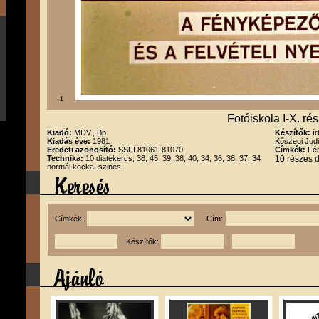
1
Fotóiskola I-X. ré
Kiadó:
MDV., Bp.
Készítők:
í
Kiadás éve:
1981
Kőszegi Jud
Eredeti azonosító:
SSFI 81061-81070
Címkék:
Fén
Technika:
10 diatekercs, 38, 45, 39, 38, 40, 34, 36, 38, 37, 34
10 részes 
normál kocka, szines
Címkék:
Cím:
Készítők: