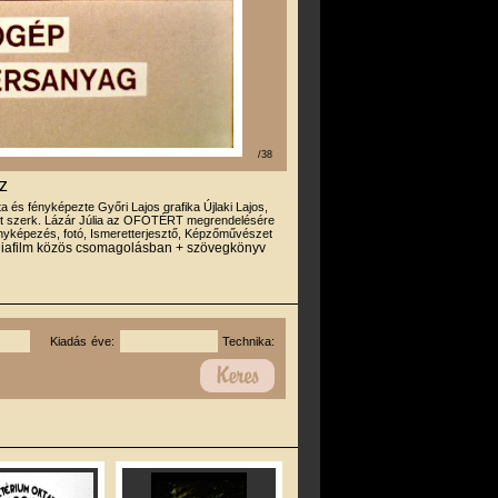
/38
sz
rta és fényképezte Győri Lajos grafika Újlaki Lajos,
it szerk. Lázár Júlia az OFOTÉRT megrendelésére
yképezés, fotó, Ismeretterjesztő, Képzőművészet
diafilm közös csomagolásban + szövegkönyv
Kiadás éve:
Technika: