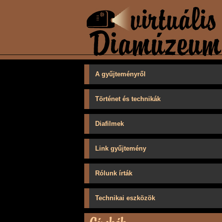
A gyűjteményről
Történet és technikák
Diafilmek
Link gyűjtemény
Rólunk írták
Technikai eszközök