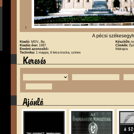
1
A pécsi székesegy
Kiadó:
MDV., Bp.
Készítők:
k
Kiadás éve:
1987
Címkék:
Épí
Eredeti azonosító:
földrajza
Technika:
1 mappa, 6 leica kocka, szines