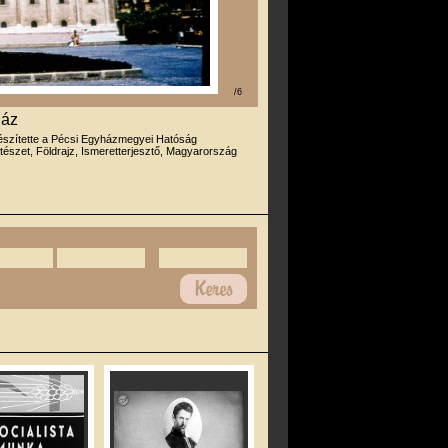
/6
ház
észítette a Pécsi Egyházmegyei Hatóság
tészet, Földrajz, Ismeretterjesztő, Magyarország