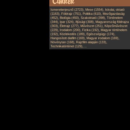
,
,
Ismeretterjesztő (2723)
Mese (1554)
Iskolai, oktató
,
,
,
(1163)
Földrajz (751)
Politika (610)
Mezőgazdaság
,
,
,
(452)
Biológia (450)
Szakoktató (398)
Történelem
,
,
,
(344)
Ipar (324)
Ifjúsági (308)
Magyarország földrajza
,
,
,
(303)
Életrajz (277)
Művészet (251)
Képzőművészet
,
,
,
(229)
Irodalom (200)
Fizika (192)
Magyar történelem
,
,
,
(192)
Közlekedés (189)
Egészségügy (174)
,
,
Hangosított diafilm (169)
Magyar irodalom (169)
,
,
Növénytan (168)
Rajzfilm alapján (133)
,
Technikatörténet (129)
...