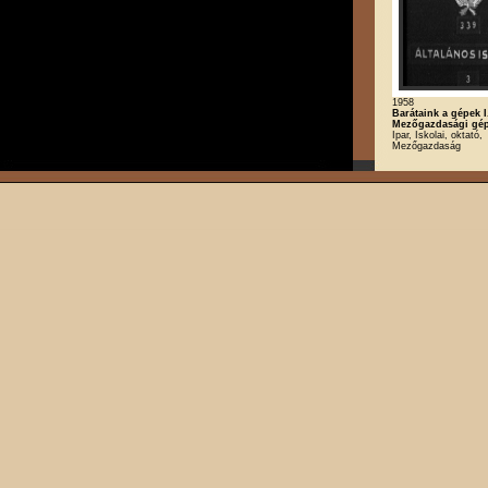
1958
Barátaink a gépek I.
Mezőgazdasági gé
Ipar, Iskolai, oktató,
Mezőgazdaság