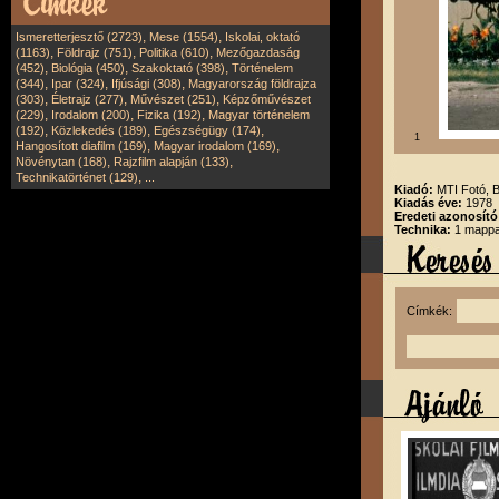
,
,
Ismeretterjesztő (2723)
Mese (1554)
Iskolai, oktató
,
,
,
(1163)
Földrajz (751)
Politika (610)
Mezőgazdaság
,
,
,
(452)
Biológia (450)
Szakoktató (398)
Történelem
,
,
,
(344)
Ipar (324)
Ifjúsági (308)
Magyarország földrajza
,
,
,
(303)
Életrajz (277)
Művészet (251)
Képzőművészet
,
,
,
(229)
Irodalom (200)
Fizika (192)
Magyar történelem
,
,
,
(192)
Közlekedés (189)
Egészségügy (174)
1
,
,
Hangosított diafilm (169)
Magyar irodalom (169)
,
,
Növénytan (168)
Rajzfilm alapján (133)
,
Technikatörténet (129)
...
Kiadó:
MTI Fotó, B
Kiadás éve:
1978
Eredeti azonosító
Technika:
1 mappa,
Címkék: