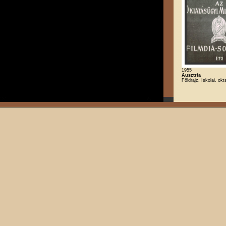
1955
Ausztria
Földrajz, Iskolai, okt