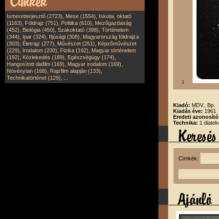
,
,
Ismeretterjesztő (2723)
Mese (1554)
Iskolai, oktató
,
,
,
(1163)
Földrajz (751)
Politika (610)
Mezőgazdaság
,
,
,
(452)
Biológia (450)
Szakoktató (398)
Történelem
,
,
,
(344)
Ipar (324)
Ifjúsági (308)
Magyarország földrajza
,
,
,
(303)
Életrajz (277)
Művészet (251)
Képzőművészet
,
,
,
(229)
Irodalom (200)
Fizika (192)
Magyar történelem
,
,
,
(192)
Közlekedés (189)
Egészségügy (174)
,
,
Hangosított diafilm (169)
Magyar irodalom (169)
,
,
Növénytan (168)
Rajzfilm alapján (133)
,
Technikatörténet (129)
...
1
Kiadó:
MDV., Bp.
Kiadás éve:
1961
Eredeti azonosít
Technika:
1 diatek
Címkék: